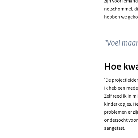
zijn voor iemand
netschommel, die
hebben we gekoz
"Voel maar 
Hoe kwa
‘De projectleide
Ik heb een mede
Zelf reed ik in m
kinderkopjes. He
problemen er zi
onderzocht voor
aangetast.’