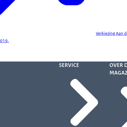
Verkiezing Aan d
019.
SERVICE
OVER D
MAGAZ