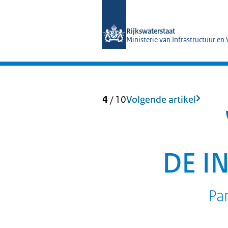
Naar de homepage van Magazines Rij
Rijkswaterstaat
Ministerie van Infrastructuur en
4
/
10
Volgende artikel
DE I
Par