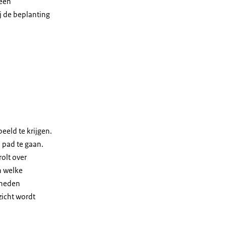
 een
j de beplanting
eeld te krijgen.
 pad te gaan.
rolt over
n welke
kheden
zicht wordt