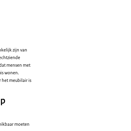
elijk zijn van
lechtziende
zodat mensen met
uis wonen.
het meubilair is
op
reikbaar moeten