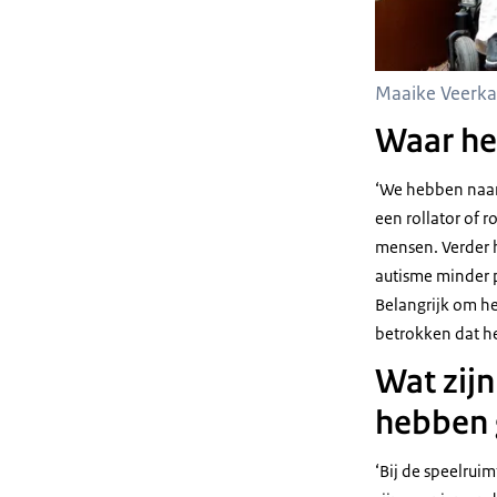
Maaike Veerk
Waar heb
‘We hebben naar 
een rollator of 
mensen. Verder h
autisme minder p
Belangrijk om he
betrokken dat he
Wat zijn
hebben
‘Bij de speelrui