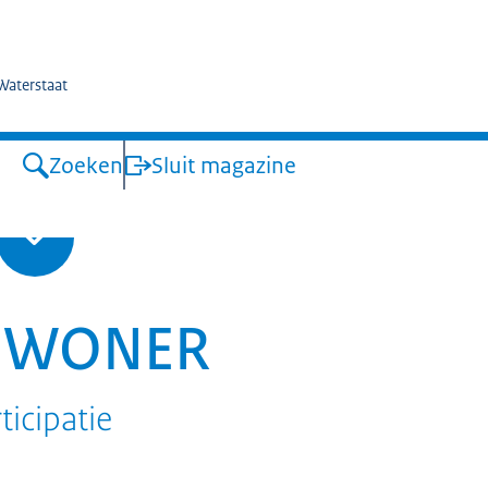
kswaterstaat
 Waterstaat
Zoeken
Sluit magazine
NWONER
ticipatie