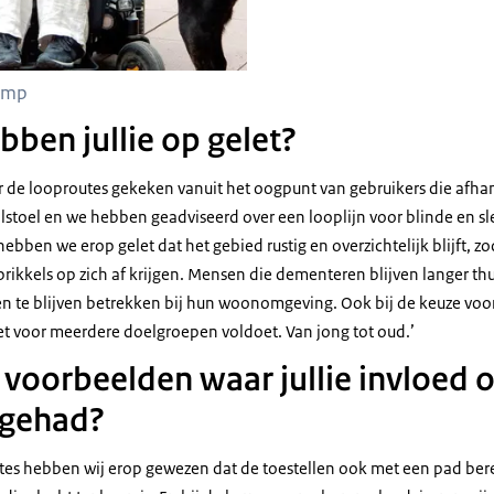
amp
ben jullie op gelet?
de looproutes gekeken vanuit het oogpunt van gebruikers die afhank
rolstoel en we hebben geadviseerd over een looplijn voor blinde en s
ebben we erop gelet dat het gebied rustig en overzichtelijk blijft, 
rikkels op zich af krijgen. Mensen die dementeren blijven langer th
n te blijven betrekken bij hun woonomgeving. Ook bij de keuze voor 
t voor meerdere doelgroepen voldoet. Van jong tot oud.’
 voorbeelden waar jullie invloed 
 gehad?
mtes hebben wij erop gewezen dat de toestellen ook met een pad be