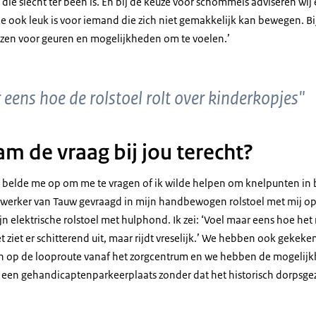
 die slecht ter been is. En bij de keuze voor schommels adviseren wij
 ook leuk is voor iemand die zich niet gemakkelijk kan bewegen. Bi
en voor geuren en mogelijkheden om te voelen.’
eens hoe de rolstoel rolt over kinderkopjes"
m de vraag bij jou terecht?
r belde me op om me te vragen of ik wilde helpen om knelpunten in b
werker van Tauw gevraagd in mijn handbewogen rolstoel met mij op
ijn elektrische rolstoel met hulphond. Ik zei: ‘Voel maar eens hoe het 
t ziet er schitterend uit, maar rijdt vreselijk.’ We hebben ook gekeke
jn op de looproute vanaf het zorgcentrum en we hebben de mogelij
 een gehandicaptenparkeerplaats zonder dat het historisch dorpsge