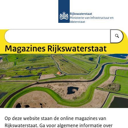
Naar de homepage van Magazines Rij
Rijkswaterstaat
Ministerie van Infrastructuur en
Waterstaat
Vu
Magazines Rijkswaterstaat
Op deze website staan de online magazines van
Rijkswaterstaat. Ga voor algemene informatie over