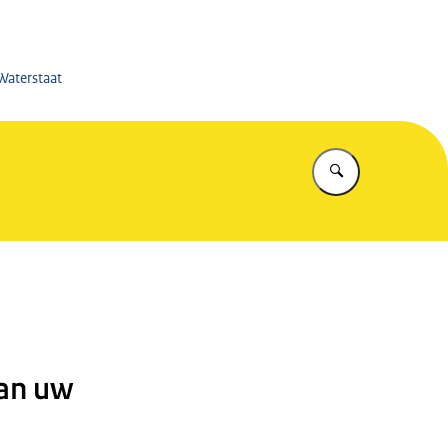
kswaterstaat
 Waterstaat
Vul in wat u z
van uw