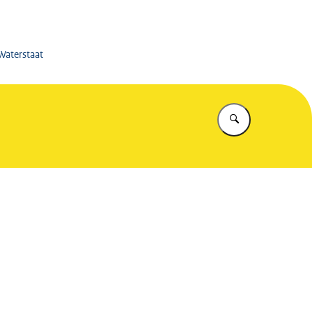
kswaterstaat
 Waterstaat
Vul in wat u z