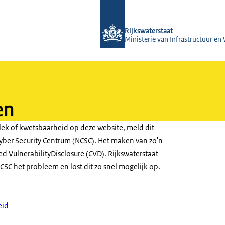
Naar de homepage van Magazines Rij
Rijkswaterstaat
Ministerie van Infrastructuur en
en
ek of kwetsbaarheid op deze website, meld dit
yber Security Centrum (NCSC). Het maken van zo'n
d VulnerabilityDisclosure (CVD). Rijkswaterstaat
SC het probleem en lost dit zo snel mogelijk op.
eid