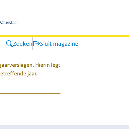
kswaterstaat
 Waterstaat
Zoeken
Sluit magazine
aarverslagen. Hierin legt
etreffende jaar.