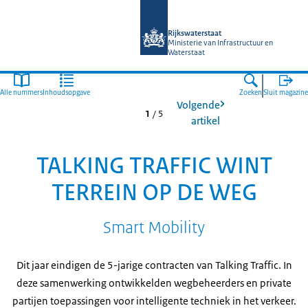
Naar de homepage van Magazines Rij
Rijkswaterstaat
Ministerie van Infrastructuur en
Waterstaat
Alle nummers
Inhoudsopgave
Zoeken
Sluit magazine
Volgende
1
/
5
artikel
TALKING TRAFFIC WINT
TERREIN OP DE WEG
Smart Mobility
Dit jaar eindigen de 5-jarige contracten van Talking Traffic. In
deze samenwerking ontwikkelden wegbeheerders en private
partijen toepassingen voor intelligente techniek in het verkeer.