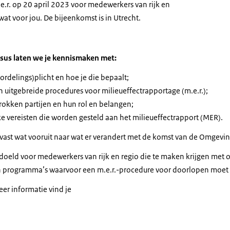
.e.r. op 20 april 2023 voor medewerkers van rijk en
wat voor jou. De bijeenkomst is in Utrecht.
rsus laten we je kennismaken met:
ordelings)plicht en hoe je die bepaalt;
 uitgebreide procedures voor milieueffectrapportage (m.e.r.);
rokken partijen en hun rol en belangen;
e vereisten die worden gesteld aan het milieueffectrapport (MER).
vast wat vooruit naar wat er verandert met de komst van de Omgevi
edoeld voor medewerkers van rijk en regio die te maken krijgen met o
n programma’s waarvoor een m.e.r.-procedure voor doorlopen moe
eer informatie vind je