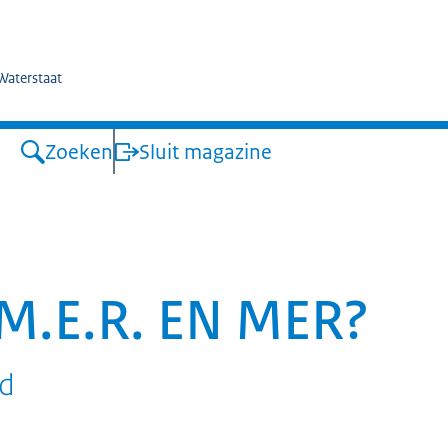
kswaterstaat
 Waterstaat
Zoeken
Sluit magazine
M.E.R. EN MER?
nd