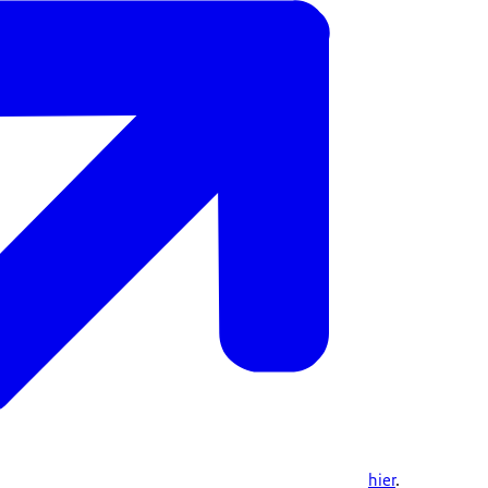
hier
.