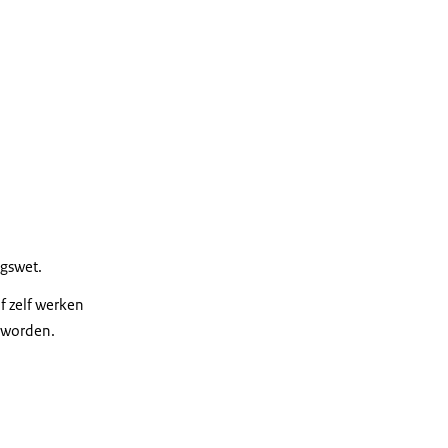
ngswet.
f zelf werken
t worden.