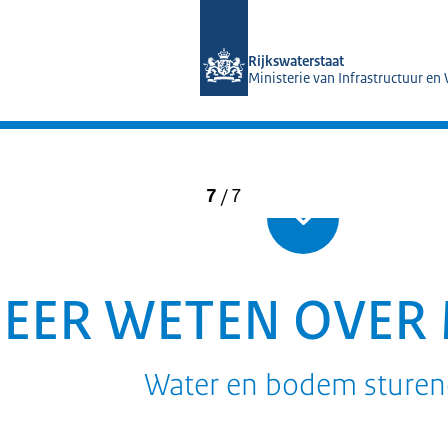
Naar de homepage van Magazines Rij
Rijkswaterstaat
Ministerie van Infrastructuur en
7
/
7
MEER WETEN OVER 
Water en bodem sture