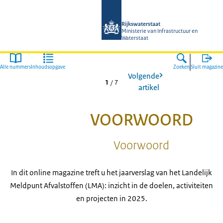
Naar de homepage van Magazines Rij
Rijkswaterstaat
Ministerie van Infrastructuur en
Waterstaat
Alle nummers
Inhoudsopgave
Zoeken
Sluit magazine
Volgende
1
/
7
artikel
VOORWOORD
Voorwoord
In dit online magazine treft u het jaarverslag van het Landelijk
Meldpunt Afvalstoffen (LMA): inzicht in de doelen, activiteiten
en projecten in 2025.