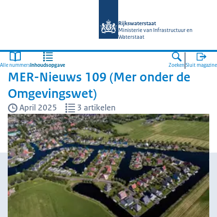
Naar de homepage van Magazines Rij
Rijkswaterstaat
Ministerie van Infrastructuur en
Waterstaat
Alle nummers
Inhoudsopgave
Zoeken
Sluit magazine
MER-Nieuws 109 (Mer onder de
Omgevingswet)
April 2025
3 artikelen