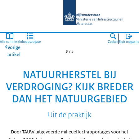
Naar de homepage van Magazines Rij
Rijkswaterstaat
Ministerie van Infrastructuur en
Waterstaat
Alle nummers
Inhoudsopgave
Zoeken
Sluit magazine
Vorige
3
/
3
artikel
NATUURHERSTEL BIJ
VERDROGING? KIJK BREDER
DAN HET NATUURGEBIED
Uit de praktijk
Door TAUW uitgevoerde milieueffectrapportages voor het