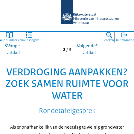
Naar de homepage van Magazines Rij
Rijkswaterstaat
Ministerie van Infrastructuur en
Waterstaat
Alle nummers
Inhoudsopgave
Zoeken
Sluit magazine
Vorige
Volgende
2
/
3
artikel
artikel
VERDROGING AANPAKKEN?
ZOEK SAMEN RUIMTE VOOR
WATER
Rondetafelgesprek
Als er onafhankelijk van de neerslag te weinig grondwater