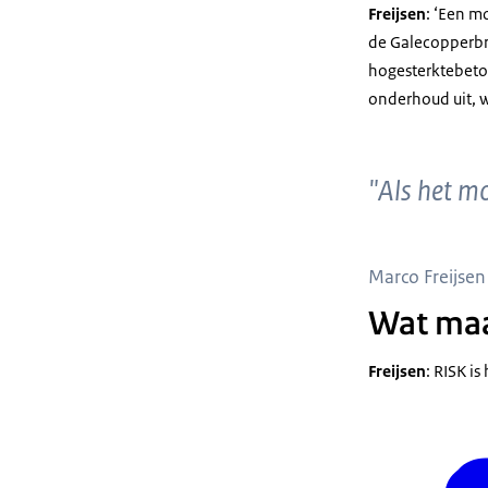
Freijsen
: ‘Een m
de Galecopperbrug
hogesterktebeto
onderhoud uit, w
"Als het m
Marco Freijsen
Wat maa
Freijsen
: RISK is