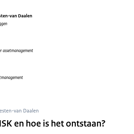
sten-van Daalen
uggen
er assetmanagement
setmanagement
Besten-van Daalen
ISK en hoe is het ontstaan?