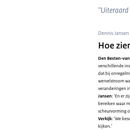
"Uiteraard
Dennis Jansen
Hoe zien
Den Besten-van
verschillende in
dat bij onregel
wervelstroom wa
veranderingen in
Jansen
: ‘En er 
bereiken waar m
scheurvorming op
Verkijk
: ‘We bes
kijken.’