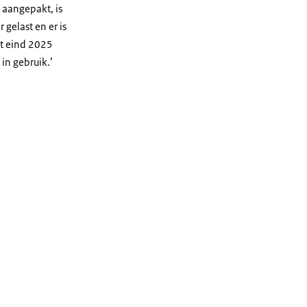
 aangepakt, is
 gelast en er is
ot eind 2025
in gebruik.’