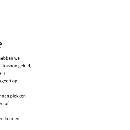
?
 hebben we
ltrasoon geluid,
 is
ageert op
kunnen plekken
en of
een kunnen