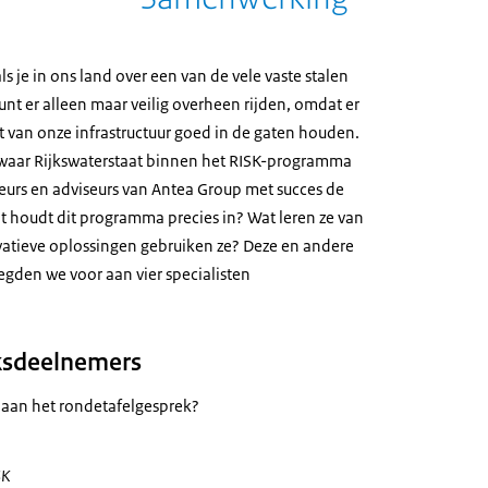
l als je in ons land over een van de vele vaste stalen
kunt er alleen maar veilig overheen rijden, omdat er
t van onze infrastructuur goed in de gaten houden.
 waar Rijkswaterstaat binnen het RISK-programma
urs en adviseurs van Antea Group met succes de
t houdt dit programma precies in? Wat leren ze van
vatieve oplossingen gebruiken ze? Deze en andere
egden we voor aan vier specialisten
ksdeelnemers
aan het rondetafelgesprek?
SK