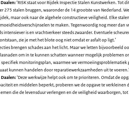
 Daalen:
‘RISK staat voor Rijdek Inspectie Stalen Kunstwerken. Tot 
r 275 stalen bruggen, waaronder de 14 grootste van Nederland. We 
ijdek, maar ook naar de algehele constructieve veiligheid. Elke stale
rmoeidheidsverschijnselen te maken. Tegenwoordig nog meer dan v
ds intensiever is en vrachtverkeer steeds zwaarder. Eventuele scheure
 ontstaan, zie je met het blote oog niet omdat er asfalt op ligt.’
ecties brengen schades aan het licht. Maar we letten bijvoorbeeld oo
 lasnaden om in te kunnen schatten wanneer mogelijk problemen o
 specifiek monitoringsplan, waarmee we vermoeiingsproblematiek 
aat kunnen handelen door reparatiewerkzaamheden uit te voeren.
 Daalen:
‘Deze werkwijze helpt ook om te prioriteren. Omdat de opg
aciteit en middelen beperkt, proberen we de opgave te verkleinen 
emen die de levensduur verlengen en de veiligheid waarborgen, tot