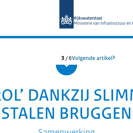
Naar de homepage van Magazines Rij
Rijkswaterstaat
Ministerie van Infrastructuur en
3
/
6
Volgende artikel
OL’ DANKZIJ SLIM
STALEN BRUGGEN
Samenwerking