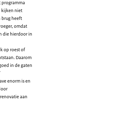
dit programma
kijken niet
n brug heeft
roeger, omdat
n die hierdoor in
k op roest of
ntstaan. Daarom
goed in de gaten
’
ave enorm is en
door
 renovatie aan