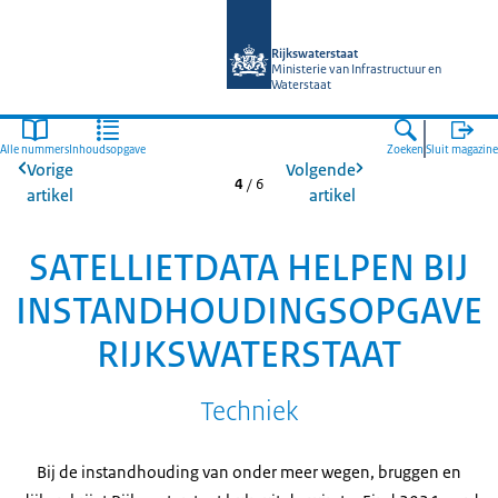
Naar de homepage van Magazines Rij
Rijkswaterstaat
Ministerie van Infrastructuur en
Waterstaat
Alle nummers
Inhoudsopgave
Zoeken
Sluit magazine
Vorige
Volgende
4
/
6
artikel
artikel
SATELLIETDATA HELPEN BIJ
INSTANDHOUDINGSOPGAVE
RIJKSWATERSTAAT
Techniek
Bij de instandhouding van onder meer wegen, bruggen en