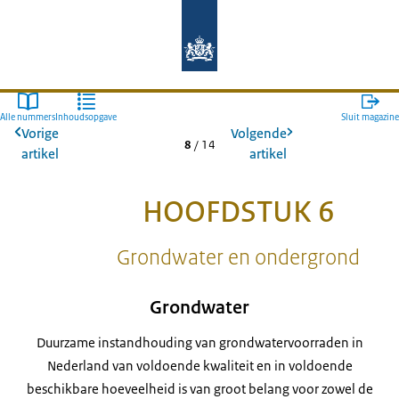
Naar de homepage van Magazines Rij
Alle nummers
Inhoudsopgave
Sluit magazine
Vorige
Volgende
8
/
14
artikel
artikel
HOOFDSTUK 6
Grondwater en ondergrond
Grondwater
Duurzame instandhouding van grondwatervoorraden in
Nederland van voldoende kwaliteit en in voldoende
beschikbare hoeveelheid is van groot belang voor zowel de