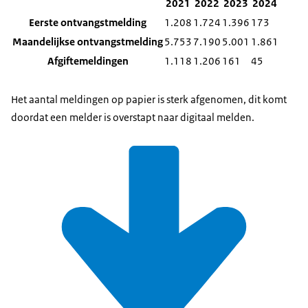
2021
2022
2023
2024
Eerste ontvangstmelding
1.208
1.724
1.396
173
Maandelijkse ontvangstmelding
5.753
7.190
5.001
1.861
Afgiftemeldingen
1.118
1.206
161
45
Het aantal meldingen op papier is sterk afgenomen, dit komt
doordat een melder is overstapt naar digitaal melden.