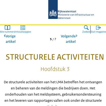
Naar de homepage van Magazines Rij
Rijkswaterstaat
Ministerie van Infrastructuur en
Waterstaat
Alle nummers
Inhoudsopgave
Zoeken
Sluit magazine
Vorige
Volgende
5
/
7
artikel
artikel
STRUCTURELE ACTIVITEITEN
Hoofdstuk 3
De structurele activiteiten van het LMA betreffen het ontvangen
en beheren van de meldingen die bedrijven doen. Het
onderhouden van het meldsysteem, gebruikersondersteuning
en het leveren van rapportages vallen ook onder de structurele