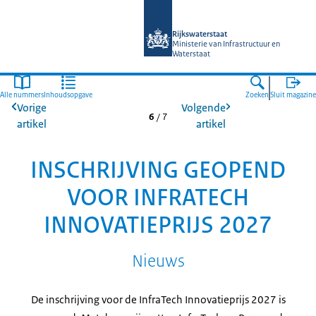
Naar de homepage van Magazines Rij
Rijkswaterstaat
Ministerie van Infrastructuur en
Waterstaat
Alle nummers
Inhoudsopgave
Zoeken
Sluit magazine
Vorige
Volgende
6
/
7
artikel
artikel
INSCHRIJVING GEOPEND
VOOR INFRATECH
INNOVATIEPRIJS 2027
Nieuws
De inschrijving voor de InfraTech Innovatieprijs 2027 is