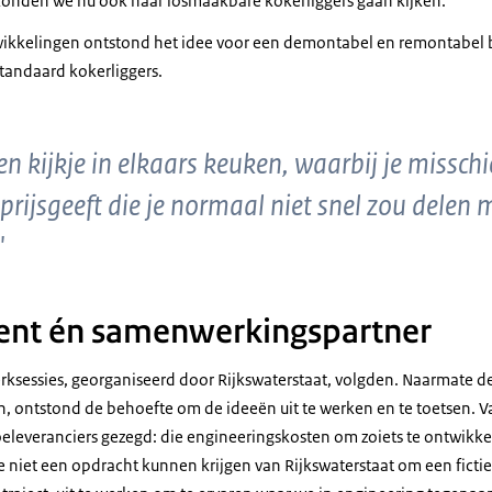
onden we nu ook naar losmaakbare kokerliggers gaan kijken.
wikkelingen ontstond het idee voor een demontabel en remontabel
tandaard kokerliggers.
n kijkje in elkaars keuken, waarbij je missch
prijsgeeft die je normaal niet snel zou delen 
"
ent én samenwerkingspartner
rksessies, georganiseerd door Rijkswaterstaat, volgden. Naarmate 
, ontstond de behoefte om de ideeën uit te werken en te toetsen. Va
eleveranciers gezegd: die engineeringskosten om zoiets te ontwikkel
niet een opdracht kunnen krijgen van Rijkswaterstaat om een fictie