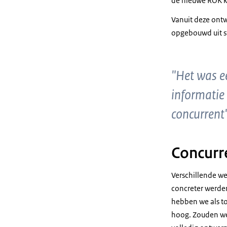
de nieuwe ROK k
Vanuit deze ont
opgebouwd uit s
"Het was ee
informatie 
concurrent
Concurr
Verschillende we
concreter werden
hebben we als to
hoog. Zouden we 