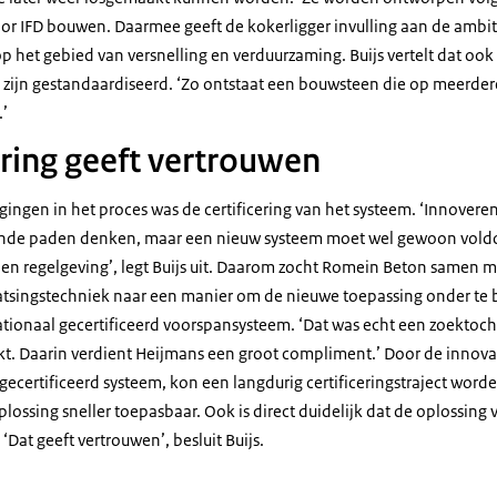
r IFD bouwen. Daarmee geeft de kokerligger invulling aan de ambit
op het gebied van versnelling en verduurzaming. Buijs vertelt dat oo
 zijn gestandaardiseerd. ‘Zo ontstaat een bouwsteen die op meerde
.’
ering geeft vertrouwen
gingen in het proces was de certificering van het systeem. ‘Innovere
nde paden denken, maar een nieuw systeem moet wel gewoon vold
en regelgeving’, legt Buijs uit. Daarom zocht Romein Beton samen 
atsingstechniek naar een manier om de nieuwe toepassing onder te 
tionaal gecertificeerd voorspansysteem. ‘Dat was echt een zoektocht’
ukt. Daarin verdient Heijmans een groot compliment.’ Door de innovat
gecertificeerd systeem, kon een langdurig certificeringstraject wor
lossing sneller toepasbaar. Ook is direct duidelijk dat de oplossing 
 ‘Dat geeft vertrouwen’, besluit Buijs.