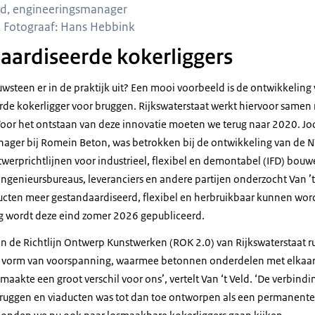
eld, engineeringsmanager
 Fotograaf: Hans Hebbink
aardiseerde kokerliggers
uwsteen er in de praktijk uit? Een mooi voorbeeld is de ontwikkeling
rde kokerligger voor bruggen. Rijkswaterstaat werkt hiervoor same
or het ontstaan van deze innovatie moeten we terug naar 2020. Joos
ager bij Romein Beton, was betrokken bij de ontwikkeling van de N
werprichtlijnen voor industrieel, flexibel en demontabel (IFD) bo
 ingenieursbureaus, leveranciers en andere partijen onderzocht Van ’t
ucten meer gestandaardiseerd, flexibel en herbruikbaar kunnen wo
g wordt deze eind zomer 2026 gepubliceerd.
en de Richtlijn Ontwerp Kunstwerken (ROK 2.0) van Rijkswaterstaat 
 vorm van voorspanning, waarmee betonnen onderdelen met elkaa
aakte een groot verschil voor ons’, vertelt Van ‘t Veld. ‘De verbindi
bruggen en viaducten was tot dan toe ontworpen als een permanente