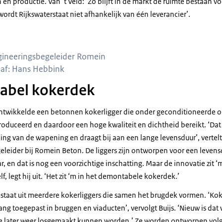
en productie. Van ‘t Veld: ‘Zo blijft in de markt de ruimte bestaan v
wordt Rijkswaterstaat niet afhankelijk van één leverancier’.
ngineeringsbegeleider Romein
aaf: Hans Hebbink
abel kokerdek
twikkelde een betonnen kokerligger die onder geconditioneerde
duceerd en daardoor een hoge kwaliteit en dichtheid bereikt. ‘Dat 
ng van de wapening en draagt bij aan een lange levensduur’, vertelt 
leider bij Romein Beton. De liggers zijn ontworpen voor een levens
 en dat is nog een voorzichtige inschatting. Maar de innovatie zit ‘m
lf, legt hij uit. ‘Het zit ‘m in het demontabele kokerdek.’
taat uit meerdere kokerliggers die samen het brugdek vormen. ‘Kok
ng toegepast in bruggen en viaducten’, vervolgt Buijs. ‘Nieuw is dat 
e later weer losgemaakt kunnen worden.’ Ze worden ontworpen volg