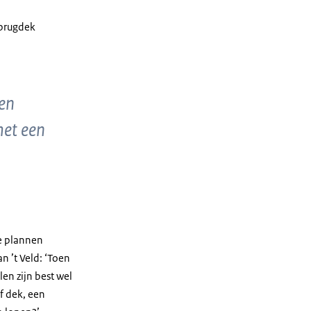
 brugdek
ien
met een
de plannen
n ’t Veld: ‘Toen
en zijn best wel
f dek, een