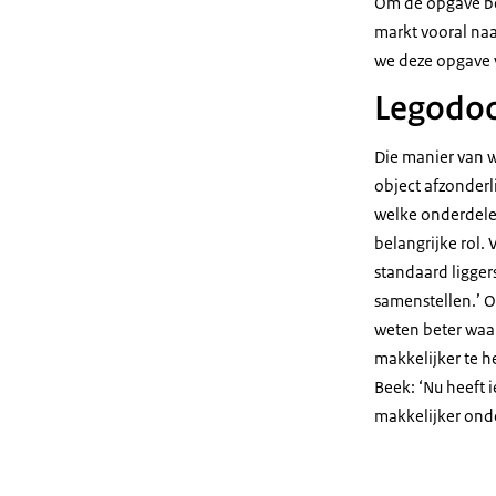
Om de opgave bet
markt vooral naa
we deze opgave 
Legodo
Die manier van w
object afzonderl
welke onderdele
belangrijke rol. 
standaard ligge
samenstellen.’ 
weten beter waar
makkelijker te 
Beek: ‘Nu heeft 
makkelijker onde