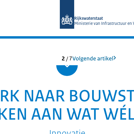
Naar de homepage van Magazines Rij
Rijkswaterstaat
Ministerie van Infrastructuur en
2
/
7
Volgende artikel
RK NAAR BOUWST
KEN AAN WAT WÉL
Innovatie