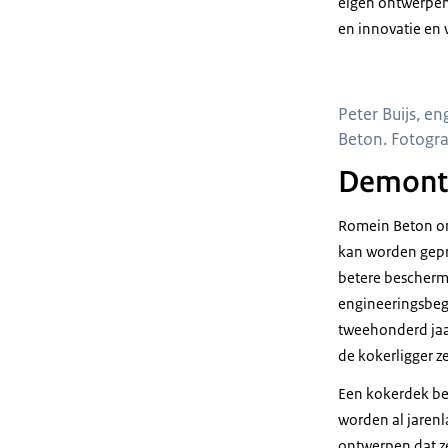
eigen ontwerpen 
en innovatie en 
Peter Buijs, e
Beton. Fotogr
Demont
Romein Beton on
kan worden gepro
betere beschermi
engineeringsbege
tweehonderd jaar,
de kokerligger ze
Een kokerdek bes
worden al jarenla
ontwerpen dat z