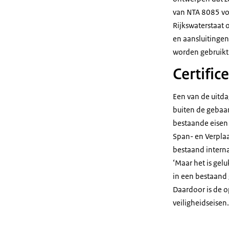
van NTA 8085 voo
Rijkswaterstaat 
en aansluitingen
worden gebruikt
Certific
Een van de uitda
buiten de gebaa
bestaande eisen 
Span- en Verpla
bestaand interna
‘Maar het is gel
in een bestaand 
Daardoor is de op
veiligheidseisen.