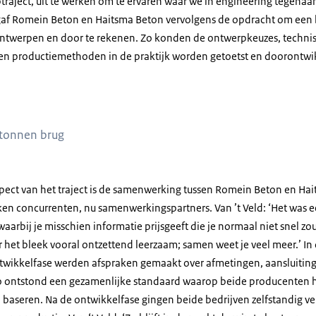
traject, uit te werken om te ervaren waar we in engineering tegenaa
 gaf Romein Beton en Haitsma Beton vervolgens de opdracht om een
 ontwerpen en door te rekenen. Zo konden de ontwerpkeuzes, techni
en productiemethoden in de praktijk worden getoetst en doorontwi
etonnen brug
pect van het traject is de samenwerking tussen Romein Beton en Ha
n concurrenten, nu samenwerkingspartners. Van ’t Veld: ‘Het was ee
waarbij je misschien informatie prijsgeeft die je normaal niet snel z
 het bleek vooral ontzettend leerzaam; samen weet je veel meer.’ In
twikkelfase werden afspraken gemaakt over afmetingen, aansluitin
o ontstond een gezamenlijke standaard waarop beide producenten 
baseren. Na de ontwikkelfase gingen beide bedrijven zelfstandig v