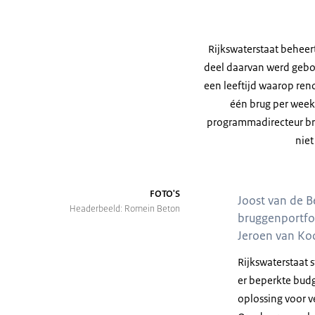
Rijkswaterstaat beheer
deel daarvan werd gebou
een leeftijd waarop ren
één brug per week
programmadirecteur bru
niet
FOTO'S
Joost van de 
Headerbeeld: Romein Beton
bruggenportfol
Jeroen van Ko
Rijkswaterstaat 
er beperkte budg
oplossing voor v