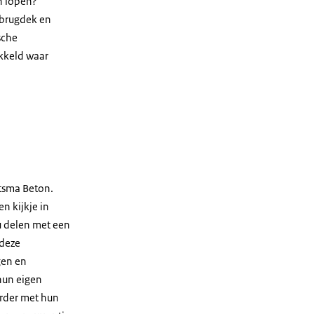
n lopen?’
 brugdek en
sche
kkeld waar
itsma Beton.
n kijkje in
ou delen met een
 deze
gen en
hun eigen
erder met hun