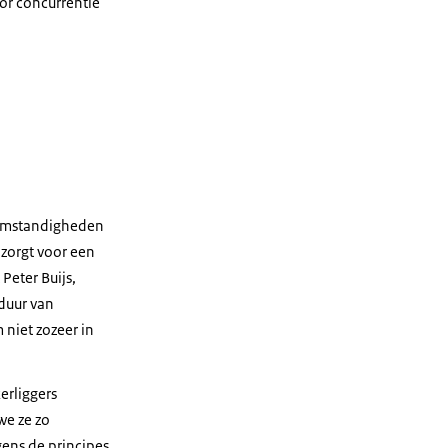
oor concurrentie
 omstandigheden
zorgt voor een
Peter Buijs,
duur van
 niet zozeer in
erliggers
we ze zo
ens de principes