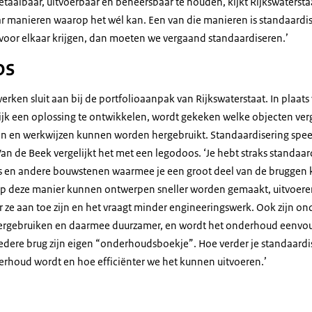
aalbaar, uitvoerbaar en beheersbaar te houden, kijkt Rijkswaterst
r manieren waarop het wél kan. Een van die manieren is standaardis
voor elkaar krijgen, dan moeten we vergaand standaardiseren.’
os
erken sluit aan bij de portfolioaanpak van Rijkswaterstaat. In plaats
ijk een oplossing te ontwikkelen, wordt gekeken welke objecten verg
n en werkwijzen kunnen worden hergebruikt. Standaardisering spee
Van de Beek vergelijkt het met een legodoos. ‘Je hebt straks standaard
rs en andere bouwstenen waarmee je een groot deel van de bruggen 
Op deze manier kunnen ontwerpen sneller worden gemaakt, uitvoere
 ze aan toe zijn en het vraagt minder engineeringswerk. Ook zijn o
hergebruiken en daarmee duurzamer, en wordt het onderhoud eenvou
iedere brug zijn eigen “onderhoudsboekje”. Hoe verder je standaardi
rhoud wordt en hoe efficiënter we het kunnen uitvoeren.’