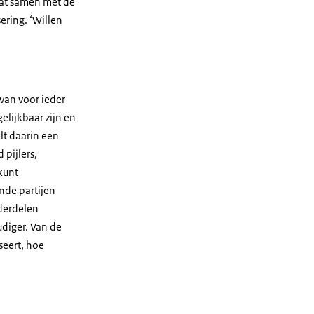
aat samen met de
ering. ‘Willen
 van voor ieder
elijkbaar zijn en
lt daarin een
 pijlers,
kunt
nde partijen
nderdelen
diger. Van de
seert, hoe