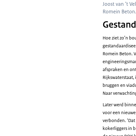
Joost van ’t V
Romein Beton.
Gestand
Hoe ziet zo’n bo
gestandaardisee
Romein Beton. Vo
engineeringsman
afspraken en ont
Rijkswaterstaat,
bruggen en viad
Naar verwachtin
Later werd binn
voor een nieuwe
verbonden. ‘Dat m
kokerliggers in 