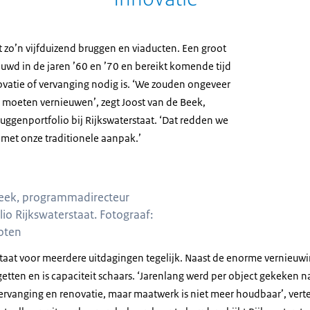
t zo’n vijfduizend bruggen en viaducten. Een groot
wd in de jaren ’60 en ’70 en bereikt komende tijd
ovatie of vervanging nodig is. ‘We zouden ongeveer
 moeten vernieuwen’, zegt Joost van de Beek,
ggenportfolio bij Rijkswaterstaat. ‘Dat redden we
 met onze traditionele aanpak.’
Beek, programmadirecteur
io Rijkswaterstaat. Fotograaf:
oten
staat voor meerdere uitdagingen tegelijk. Naast de enorme vernieuw
etten en is capaciteit schaars. ‘Jarenlang werd per object gekeken n
ervanging en renovatie, maar maatwerk is niet meer houdbaar’, verte