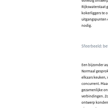
volledig ontwerp
Rijkswaterstaat
kokerliggers te
uitgangspunten 
nodig.
Sfeerbeeld: b
Een bijzonder as
Normaal gesproke
elkaars keuken, 
concurrent. Maar
gezamenlijke on
verbindingen. Z
ontwerp konden 