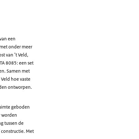
 van een
n met onder meer
t van ’t Veld,
TA 8085: een set
uwen. Samen met
 Veld hoe vaste
rden ontworpen.
ruimte geboden
r worden
ng tussen de
 constructie. Met