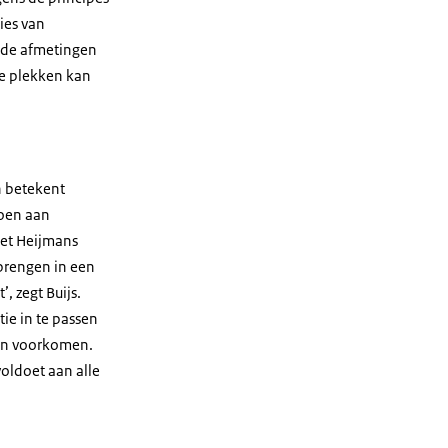
ies van
k de afmetingen
re plekken kan
n betekent
oen aan
met Heijmans
brengen in een
, zegt Buijs.
ie in te passen
den voorkomen.
voldoet aan alle